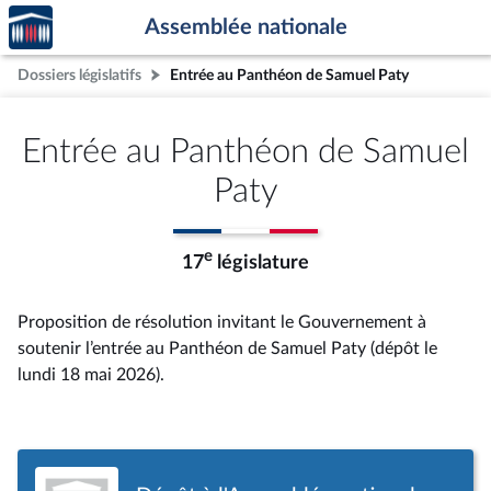
Accèder
Aller au contenu
Aller en bas de la page
Assemblée nationale
à la
page
Dossiers législatifs
Entrée au Panthéon de Samuel Paty
d'accueil
Entrée au Panthéon de Samuel
Paty
e
17
législature
Proposition de résolution invitant le Gouvernement à
soutenir l’entrée au Panthéon de Samuel Paty (dépôt le
lundi 18 mai 2026).