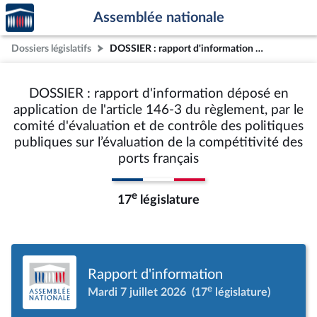
Accèder
Aller au contenu
Aller en bas de la page
Assemblée nationale
à la
page
Dossiers législatifs
DOSSIER : rapport d'information déposé en application de l'article 146-3 du règlement, par le comité d'évaluation et de contrôle des politiques publiques sur l’évaluation de la compétitivité des ports français
d'accueil
DOSSIER : rapport d'information déposé en
application de l'article 146-3 du règlement, par le
comité d'évaluation et de contrôle des politiques
publiques sur l’évaluation de la compétitivité des
ports français
e
17
législature
Rapport d'information
e
Mardi 7 juillet 2026
(17
législature)