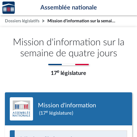
Accèder
Aller au contenu
Aller en bas de la page
Assemblée nationale
à la
page
Dossiers législatifs
Mission d'information sur la semaine de quatre jours
d'accueil
Mission d'information sur la
semaine de quatre jours
e
17
législature
Mission d'information
e
(17
législature)