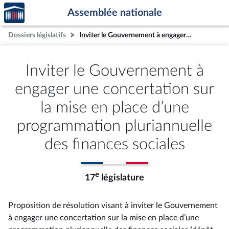
Accèder
Aller au contenu
Aller en bas de la page
Assemblée nationale
à la
page
Dossiers législatifs
Inviter le Gouvernement à engager une concertation sur la mise en place d’une programmation pluriannuelle des finances sociales
d'accueil
Inviter le Gouvernement à
engager une concertation sur
la mise en place d’une
programmation pluriannuelle
des finances sociales
e
17
législature
Proposition de résolution visant à inviter le Gouvernement
à engager une concertation sur la mise en place d’une