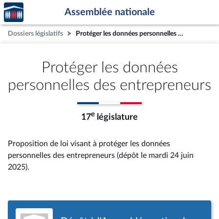
Accèder
Aller au contenu
Aller en bas de la page
Assemblée nationale
à la
page
Dossiers législatifs
Protéger les données personnelles des entrepreneurs
d'accueil
Protéger les données
personnelles des entrepreneurs
e
17
législature
Proposition de loi visant à protéger les données
personnelles des entrepreneurs (dépôt le mardi 24 juin
2025).