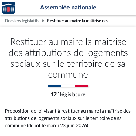
Accèder
Aller au contenu
Aller en bas de la page
Assemblée nationale
à la
page
Dossiers législatifs
Restituer au maire la maîtrise des attributions de logements sociaux sur le territoire de sa commune
d'accueil
Restituer au maire la maîtrise
des attributions de logements
sociaux sur le territoire de sa
commune
e
17
législature
Proposition de loi visant à restituer au maire la maîtrise des
attributions de logements sociaux sur le territoire de sa
commune (dépôt le mardi 23 juin 2026).