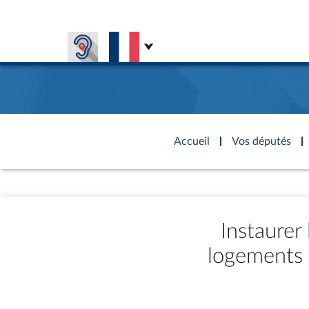
Aller au contenu
Aller en bas de la page
Accèder à
la page
Accueil
Vos députés
d'accueil
Présiden
Séance p
Rôle et p
Visiter l
Général
CONNEXION & INSCRIPTION
CONNAÎTRE L'ASSEMBLÉE
VOS DÉPUTÉS
Fiches « C
DÉCOUVRIR LES LIEUX
577 dépu
Commissi
Visite vi
TRAVAUX PARLEMENTAIRES
Instaurer
Organisa
Groupes 
Europe et
Assister
Présidenc
logements 
Élections
Contrôle
Accès de
Bureau
Co
l’Assemb
Congrès
Les évèn
Pétitions