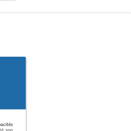
r
s
la
et
s
s
és
acités
té son