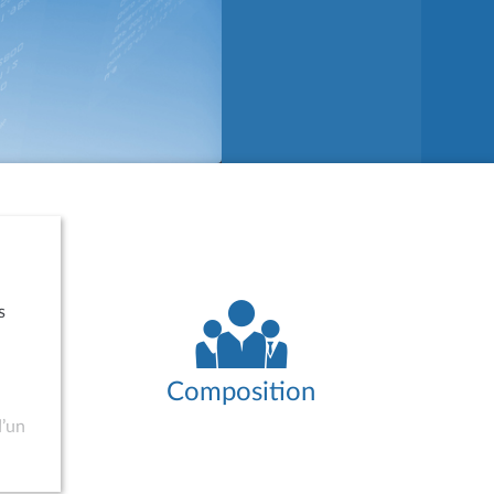
s
Composition
d’un
tte