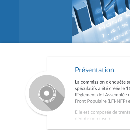
Présentation
La commission d’enquête su
spéculatifs a été créée le 
Règlement de l’Assemblée n
Front Populaire (LFI-NFP) e
Elle est composée de trente
député non inscrit.
Conformément aux termes d