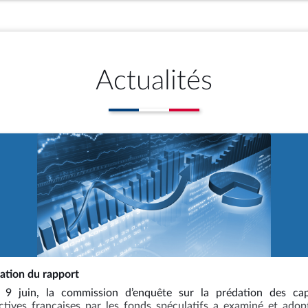
à :
pleur de l’activité des fonds spéculatifs et leurs conséquences su
des entreprises en France depuis 2017, notamment leurs
 production et d’emploi sur les très petites, petites et moyenne
Actualités
atégiques, ainsi que sur les prix des biens et services ;
 résultent sur les capacités productives sur le territoire national, 
t notre souveraineté économique ;
ar les acteurs publics et privés dans la conduite de ces activités 
rraient en découler ;
existants visant à la régulation de l’activité des fonds spéculatif
 productives françaises.
ra rendre ses conclusions avant l’expiration du délai de six moi
’ordonnance n° 58-1100 du 17 novembre 1958 relative au
ées parlementaires. La composition, l’agenda, les vidéos et les
ation du rapport
ns publiques de la commission d’enquête pourront être consult
 9 juin, la commission d’enquête sur la prédation des cap
ctives françaises par les fonds spéculatifs a examiné et adop