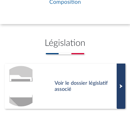
désaccord persistant, le Gouvernement
Composition
peut demander à l’Assemblée nationale
de statuer définitivement.
Législation
Voir le dossier législatif
associé