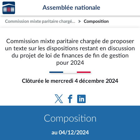
Accèder
Aller au contenu
Aller en bas de la page
Assemblée nationale
à la
page
Commission mixte paritaire chargée de proposer un texte sur les dispositions restant en discussion du projet de loi de finances de fin de gestion pour 2024
Composition
d'accueil
Commission mixte paritaire chargée de proposer
un texte sur les dispositions restant en discussion
du projet de loi de finances de fin de gestion
pour 2024
Clôturée le mercredi 4 décembre 2024
Composition
au 04/12/2024