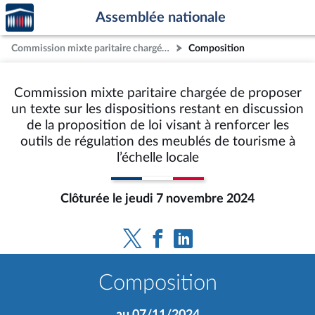
Accèder
Aller au contenu
Aller en bas de la page
Assemblée nationale
à la
page
Commission mixte paritaire chargée de proposer un texte sur les dispositions restant en discussion de la proposition de loi visant à renforcer les outils de régulation des meublés de tourisme à l’échelle locale
Composition
d'accueil
Commission mixte paritaire chargée de proposer
un texte sur les dispositions restant en discussion
de la proposition de loi visant à renforcer les
outils de régulation des meublés de tourisme à
l’échelle locale
Clôturée le jeudi 7 novembre 2024
Composition
au 07/11/2024