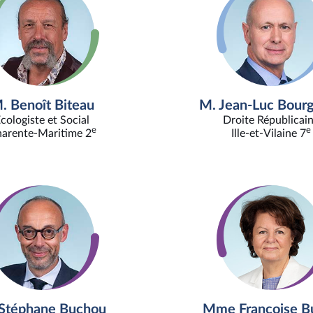
. Benoît Biteau
M. Jean-Luc Bour
cologiste et Social
Droite Républicai
e
e
arente-Maritime 2
Ille-et-Vilaine 7
Stéphane Buchou
Mme Françoise Bu