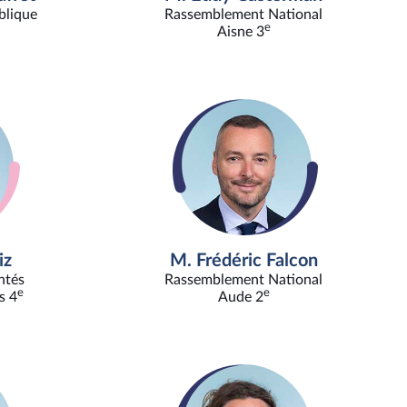
blique
Rassemblement National
e
Aisne 3
iz
M. Frédéric Falcon
ntés
Rassemblement National
e
e
s 4
Aude 2