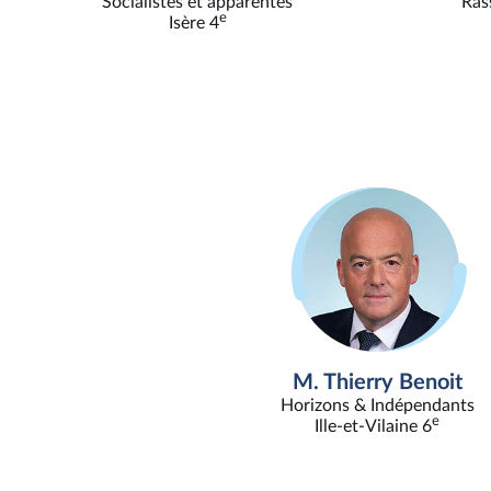
Socialistes et apparentés
Ras
e
Isère 4
M. Thierry Benoit
Horizons & Indépendants
e
Ille-et-Vilaine 6