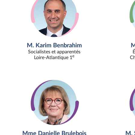
M. Karim Benbrahim
M
Socialistes et apparentés
É
e
Loire-Atlantique 1
Ch
Mme Danielle Brulebois
M. 