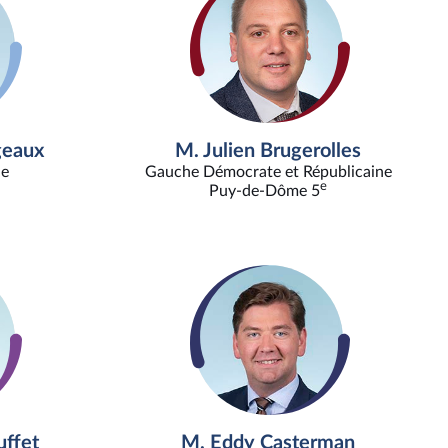
geaux
M. Julien Brugerolles
ne
Gauche Démocrate et Républicaine
e
Puy-de-Dôme 5
ffet
M. Eddy Casterman