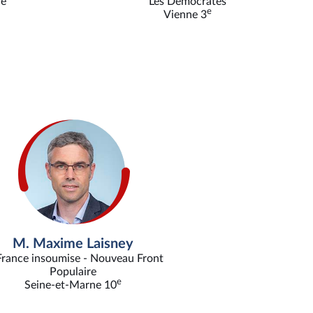
ne
Les Démocrates
e
Vienne 3
M. Maxime Laisney
France insoumise - Nouveau Front
Populaire
e
Seine-et-Marne 10