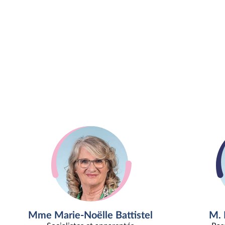
Mme Marie-Noëlle Battistel
M. 