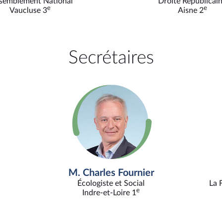
semblement National
Droite Républicai
e
e
Vaucluse 3
Aisne 2
Secrétaires
M. Charles Fournier
Écologiste et Social
La 
e
Indre-et-Loire 1