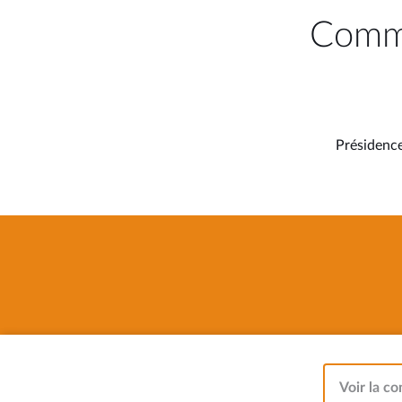
Commi
Présidenc
Voir la co