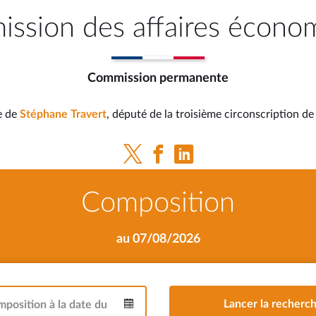
ssion des affaires écono
Commission permanente
e de
Stéphane Travert
, député de la troisième circonscription d
Composition
au 07/08/2026
mposition à la date du