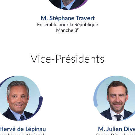
M. Stéphane Travert
Ensemble pour la République
e
Manche 3
Vice-Présidents
Hervé de Lépinau
M. Julien Div