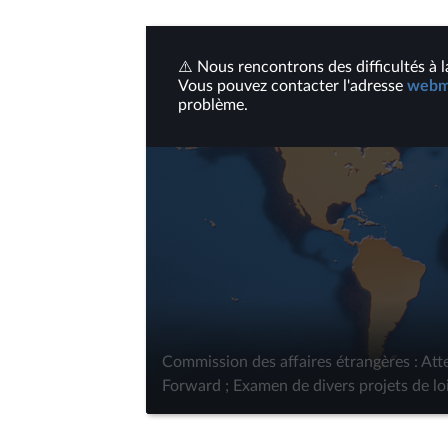
⚠️ Nous rencontrons des difficultés à l
Vous pouvez contacter l'adresse
webme
problème.
Commission des affaires étrangères : At
Forward ; Examen de divers projets de lo