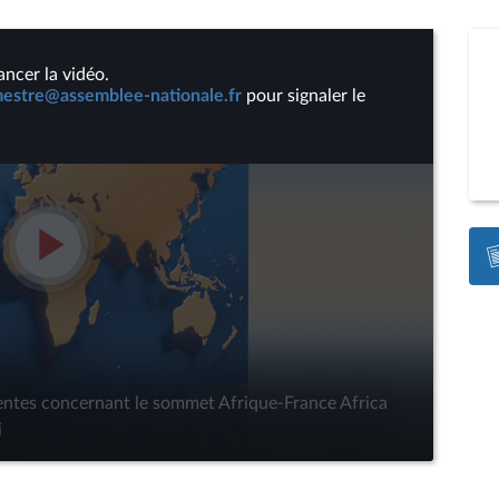
ancer la vidéo.
stre@assemblee-nationale.fr
pour signaler le
Lire
la
vidéo
tentes concernant le sommet Afrique-France Africa
i