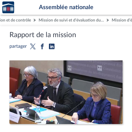
Accèder
Aller au contenu
Aller en bas de la page
Assemblée nationale
à la
page
on et de contrôle
Mission de suivi et d'évaluation du comité
d'accueil
Rapport de la mission
partager