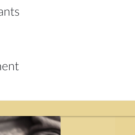
ants
ment