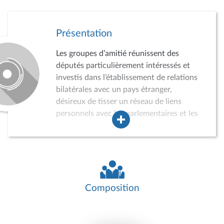
Présentation
Les groupes d’amitié réunissent des
députés particulièrement intéressés et
investis dans l’établissement de relations
bilatérales avec un pays étranger,
désireux de tisser un réseau de liens
personnels avec les parlementaires et les
acteurs de la vie politique, économique,
sociale et culturelle du pays concerné.
Dans ce cadre, les groupes d’amitié
peuvent conduire des auditions,
participer à divers événements, recevoir
des délégations de parlementaires
Composition
étrangers ou effectuer des missions dans
le pays concerné. Ils jouent ainsi un rôle
croissant dans la politique de relations