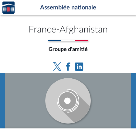
Accèder
Aller au contenu
Aller en bas de la page
Assemblée nationale
à la
page
d'accueil
France-Afghanistan
Groupe d'amitié