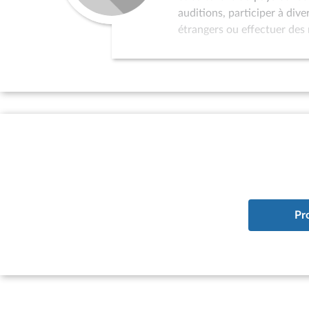
auditions, participer à div
étrangers ou effectuer des 
dans la politique de relati
au programme de réception 
l’organisation de colloques
sollicités pour servir de p
par l’Assemblée nationale 
d’études à vocation interna
à la situation des pays qui
existence d’un parlement ; 
du pays considéré à l’ONU.
Pr