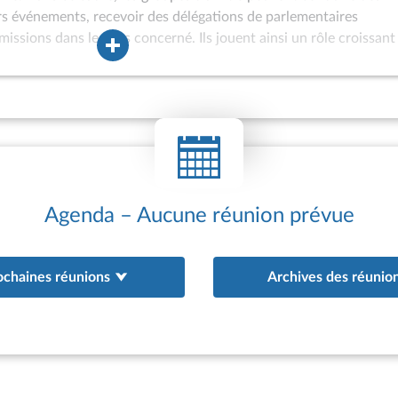
ers événements, recevoir des délégations de parlementaires
missions dans le pays concerné. Ils jouent ainsi un rôle croissant
ons internationales de l’Assemblée nationale et peuvent être assoc
à l’Assemblée des hautes personnalités étrangères ou à
 internationaux. Les groupes d’amitié sont également de plus en 
oint d’appui aux actions de coopération interparlementaire engag
au bénéfice de parlements étrangers. Depuis 1981, des groupes
tionale (GEVI) peuvent être constitués afin d’offrir un cadre ada
 ne satisfont pas aux conditions d’agrément d’un groupe d’amitié 
existence de relations diplomatiques avec la France ; appartena
Agenda – Aucune réunion prévue
ochaines réunions
Archives des réunio