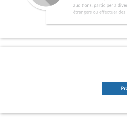
auditions, participer à div
étrangers ou effectuer des 
dans la politique de relati
au programme de réception 
l’organisation de colloques
sollicités pour servir de p
par l’Assemblée nationale 
d’études à vocation interna
à la situation des pays qui
existence d’un parlement ; 
du pays considéré à l’ONU.
Pr