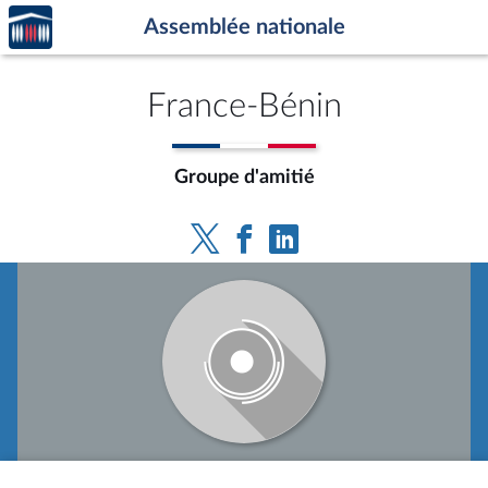
Accèder
Aller au contenu
Aller en bas de la page
Assemblée nationale
à la
page
d'accueil
France-Bénin
Groupe d'amitié