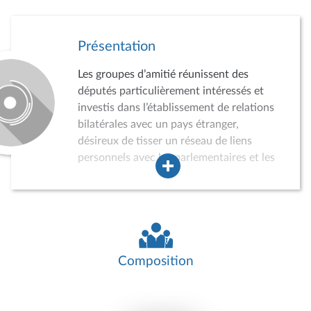
Présentation
Les groupes d’amitié réunissent des
députés particulièrement intéressés et
investis dans l’établissement de relations
bilatérales avec un pays étranger,
désireux de tisser un réseau de liens
personnels avec les parlementaires et les
acteurs de la vie politique, économique,
sociale et culturelle du pays concerné.
Dans ce cadre, les groupes d’amitié
peuvent conduire des auditions,
participer à divers événements, recevoir
des délégations de parlementaires
Composition
étrangers ou effectuer des missions dans
le pays concerné. Ils jouent ainsi un rôle
croissant dans la politique de relations