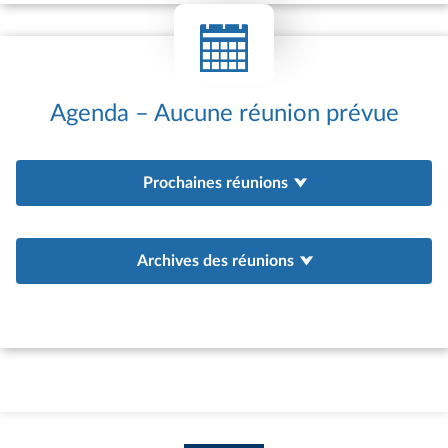
internationales de l’Assemblée nationale
et peuvent être associés au programme
de réception à l’Assemblée des hautes
personnalités étrangères ou à
Agenda – Aucune réunion prévue
l’organisation de colloques
internationaux. Les groupes d’amitié sont
également de plus en plus sollicités pour
Prochaines réunions
servir de point d’appui aux actions de
coopération interparlementaire engagées
par l’Assemblée nationale au bénéfice de
parlements étrangers. Depuis 1981, des
Archives des réunions
groupes d’études à vocation
internationale (GEVI) peuvent être
constitués afin d’offrir un cadre adapté à
la situation des pays qui ne satisfont pas
aux conditions d’agrément d’un groupe
d’amitié – existence d’un parlement ;
existence de relations diplomatiques