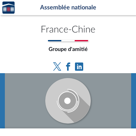
Accèder
Aller au contenu
Aller en bas de la page
Assemblée nationale
à la
page
d'accueil
France-Chine
Groupe d'amitié