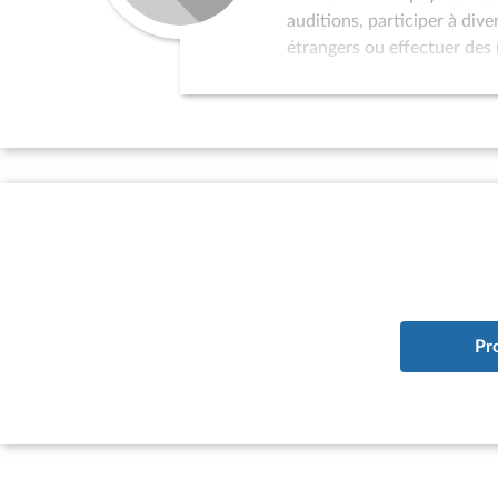
auditions, participer à div
étrangers ou effectuer des 
dans la politique de relati
au programme de réception 
l’organisation de colloques
sollicités pour servir de p
par l’Assemblée nationale 
d’études à vocation interna
à la situation des pays qui
existence d’un parlement ; 
du pays considéré à l’ONU.
Pr