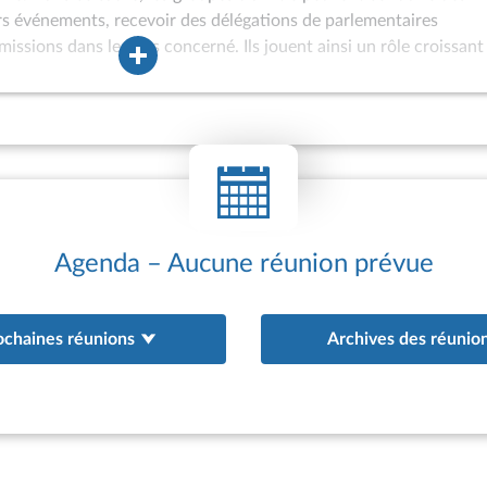
ers événements, recevoir des délégations de parlementaires
missions dans le pays concerné. Ils jouent ainsi un rôle croissant
ons internationales de l’Assemblée nationale et peuvent être assoc
à l’Assemblée des hautes personnalités étrangères ou à
 internationaux. Les groupes d’amitié sont également de plus en 
oint d’appui aux actions de coopération interparlementaire engag
au bénéfice de parlements étrangers. Depuis 1981, des groupes
tionale (GEVI) peuvent être constitués afin d’offrir un cadre ada
 ne satisfont pas aux conditions d’agrément d’un groupe d’amitié 
existence de relations diplomatiques avec la France ; appartena
Agenda – Aucune réunion prévue
ochaines réunions
Archives des réunio