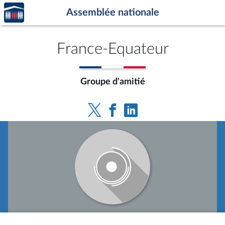
Accèder
Aller au contenu
Aller en bas de la page
Assemblée nationale
à la
page
d'accueil
France-Equateur
Groupe d'amitié