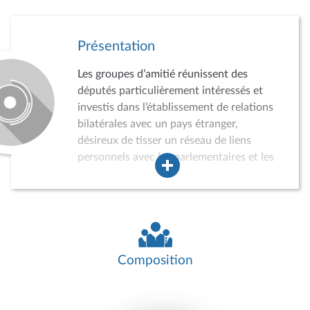
Présentation
Les groupes d’amitié réunissent des
députés particulièrement intéressés et
investis dans l’établissement de relations
bilatérales avec un pays étranger,
désireux de tisser un réseau de liens
personnels avec les parlementaires et les
acteurs de la vie politique, économique,
sociale et culturelle du pays concerné.
Dans ce cadre, les groupes d’amitié
peuvent conduire des auditions,
participer à divers événements, recevoir
des délégations de parlementaires
Composition
étrangers ou effectuer des missions dans
le pays concerné. Ils jouent ainsi un rôle
croissant dans la politique de relations