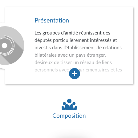
Présentation
Les groupes d’amitié réunissent des
députés particulièrement intéressés et
investis dans l’établissement de relations
bilatérales avec un pays étranger,
désireux de tisser un réseau de liens
personnels avec les parlementaires et les
acteurs de la vie politique, économique,
sociale et culturelle du pays concerné.
Dans ce cadre, les groupes d’amitié
peuvent conduire des auditions,
participer à divers événements, recevoir
des délégations de parlementaires
Composition
étrangers ou effectuer des missions dans
le pays concerné. Ils jouent ainsi un rôle
croissant dans la politique de relations