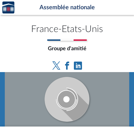
Accèder
Aller au contenu
Aller en bas de la page
Assemblée nationale
à la
page
d'accueil
France-Etats-Unis
Groupe d'amitié