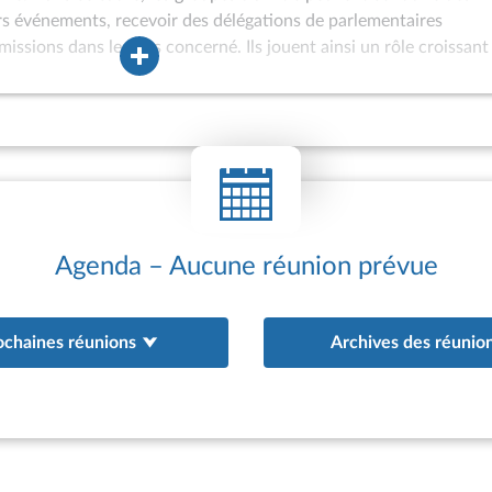
ers événements, recevoir des délégations de parlementaires
missions dans le pays concerné. Ils jouent ainsi un rôle croissant
ons internationales de l’Assemblée nationale et peuvent être assoc
à l’Assemblée des hautes personnalités étrangères ou à
 internationaux. Les groupes d’amitié sont également de plus en 
oint d’appui aux actions de coopération interparlementaire engag
au bénéfice de parlements étrangers. Depuis 1981, des groupes
tionale (GEVI) peuvent être constitués afin d’offrir un cadre ada
 ne satisfont pas aux conditions d’agrément d’un groupe d’amitié 
existence de relations diplomatiques avec la France ; appartena
Agenda – Aucune réunion prévue
ochaines réunions
Archives des réunio