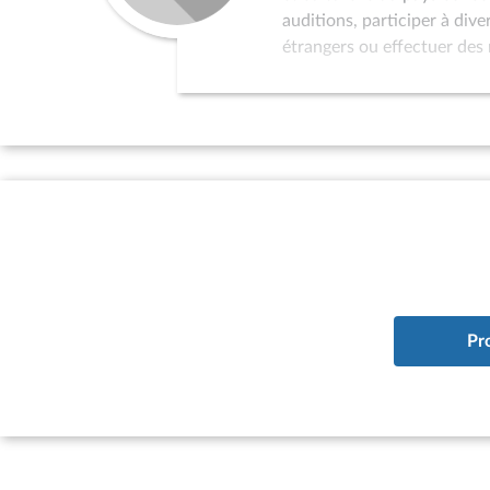
auditions, participer à div
étrangers ou effectuer des 
dans la politique de relati
au programme de réception 
l’organisation de colloques
sollicités pour servir de p
par l’Assemblée nationale 
d’études à vocation interna
à la situation des pays qui
existence d’un parlement ; 
du pays considéré à l’ONU.
Pr