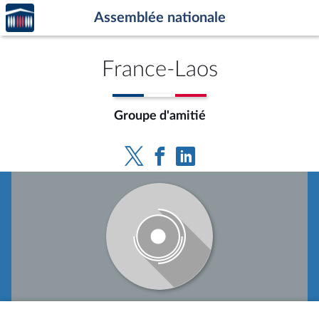
Accèder
Aller au contenu
Aller en bas de la page
Assemblée nationale
à la
page
d'accueil
France-Laos
Groupe d'amitié