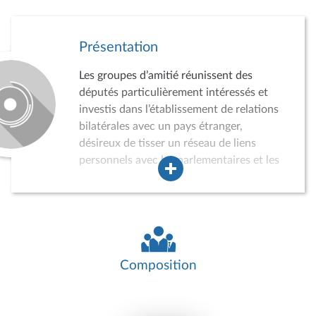
Présentation
Les groupes d’amitié réunissent des
députés particulièrement intéressés et
investis dans l’établissement de relations
bilatérales avec un pays étranger,
désireux de tisser un réseau de liens
personnels avec les parlementaires et les
acteurs de la vie politique, économique,
sociale et culturelle du pays concerné.
Dans ce cadre, les groupes d’amitié
peuvent conduire des auditions,
participer à divers événements, recevoir
des délégations de parlementaires
Composition
étrangers ou effectuer des missions dans
le pays concerné. Ils jouent ainsi un rôle
croissant dans la politique de relations