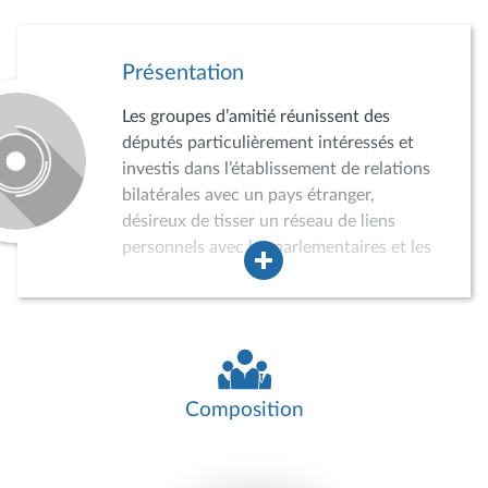
Présentation
Les groupes d’amitié réunissent des
députés particulièrement intéressés et
investis dans l’établissement de relations
bilatérales avec un pays étranger,
désireux de tisser un réseau de liens
personnels avec les parlementaires et les
acteurs de la vie politique, économique,
sociale et culturelle du pays concerné.
Dans ce cadre, les groupes d’amitié
peuvent conduire des auditions,
participer à divers événements, recevoir
des délégations de parlementaires
Composition
étrangers ou effectuer des missions dans
le pays concerné. Ils jouent ainsi un rôle
croissant dans la politique de relations