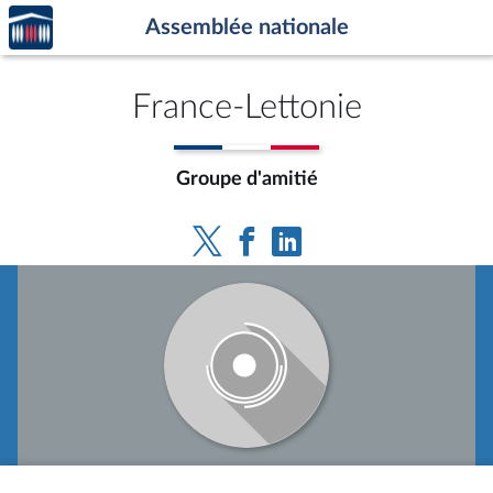
Accèder
Aller au contenu
Aller en bas de la page
Assemblée nationale
à la
page
d'accueil
France-Lettonie
Groupe d'amitié