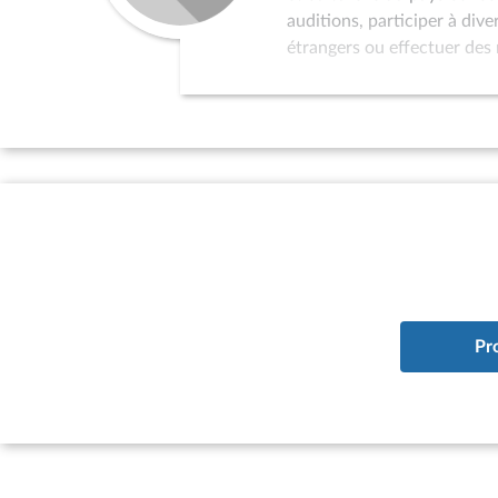
auditions, participer à div
étrangers ou effectuer des 
dans la politique de relati
au programme de réception 
l’organisation de colloques
sollicités pour servir de p
par l’Assemblée nationale 
d’études à vocation interna
à la situation des pays qui
existence d’un parlement ; 
du pays considéré à l’ONU.
Pr