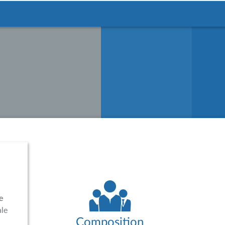
e
ale
Composition