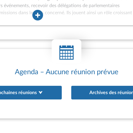
ers événements, recevoir des délégations de parlementaires
missions dans le pays concerné. Ils jouent ainsi un rôle croissant
ons internationales de l’Assemblée nationale et peuvent être assoc
à l’Assemblée des hautes personnalités étrangères ou à
 internationaux. Les groupes d’amitié sont également de plus en 
oint d’appui aux actions de coopération interparlementaire engag
au bénéfice de parlements étrangers. Depuis 1981, des groupes
tionale (GEVI) peuvent être constitués afin d’offrir un cadre ada
 ne satisfont pas aux conditions d’agrément d’un groupe d’amitié 
existence de relations diplomatiques avec la France ; appartena
Agenda – Aucune réunion prévue
ochaines réunions
Archives des réunio