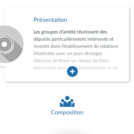
Présentation
Les groupes d’amitié réunissent des
députés particulièrement intéressés et
investis dans l’établissement de relations
bilatérales avec un pays étranger,
désireux de tisser un réseau de liens
personnels avec les parlementaires et les
acteurs de la vie politique, économique,
sociale et culturelle du pays concerné.
Dans ce cadre, les groupes d’amitié
peuvent conduire des auditions,
participer à divers événements, recevoir
des délégations de parlementaires
Composition
étrangers ou effectuer des missions dans
le pays concerné. Ils jouent ainsi un rôle
croissant dans la politique de relations