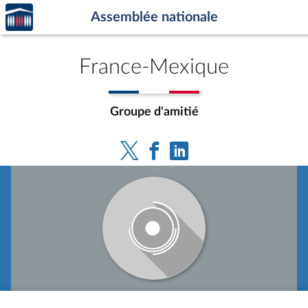
Accèder
Aller au contenu
Aller en bas de la page
Assemblée nationale
à la
page
d'accueil
France-Mexique
Groupe d'amitié