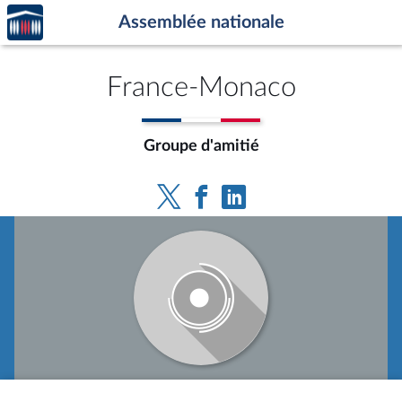
Accèder
Aller au contenu
Aller en bas de la page
Assemblée nationale
à la
page
d'accueil
France-Monaco
Groupe d'amitié