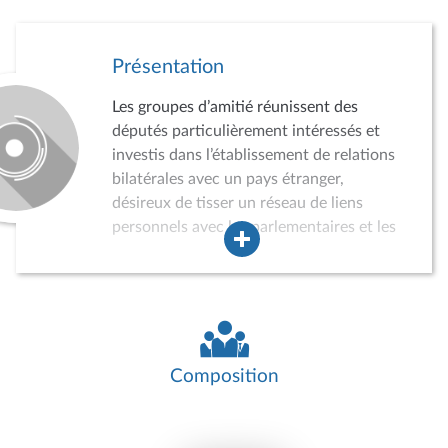
Présentation
Les groupes d’amitié réunissent des
députés particulièrement intéressés et
investis dans l’établissement de relations
bilatérales avec un pays étranger,
désireux de tisser un réseau de liens
personnels avec les parlementaires et les
acteurs de la vie politique, économique,
sociale et culturelle du pays concerné.
Dans ce cadre, les groupes d’amitié
peuvent conduire des auditions,
participer à divers événements, recevoir
des délégations de parlementaires
Composition
étrangers ou effectuer des missions dans
le pays concerné. Ils jouent ainsi un rôle
croissant dans la politique de relations