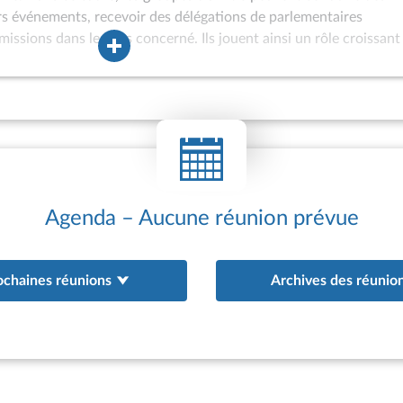
ers événements, recevoir des délégations de parlementaires
missions dans le pays concerné. Ils jouent ainsi un rôle croissant
ons internationales de l’Assemblée nationale et peuvent être assoc
à l’Assemblée des hautes personnalités étrangères ou à
 internationaux. Les groupes d’amitié sont également de plus en 
oint d’appui aux actions de coopération interparlementaire engag
au bénéfice de parlements étrangers. Depuis 1981, des groupes
tionale (GEVI) peuvent être constitués afin d’offrir un cadre ada
 ne satisfont pas aux conditions d’agrément d’un groupe d’amitié 
existence de relations diplomatiques avec la France ; appartena
Agenda – Aucune réunion prévue
ochaines réunions
Archives des réunio