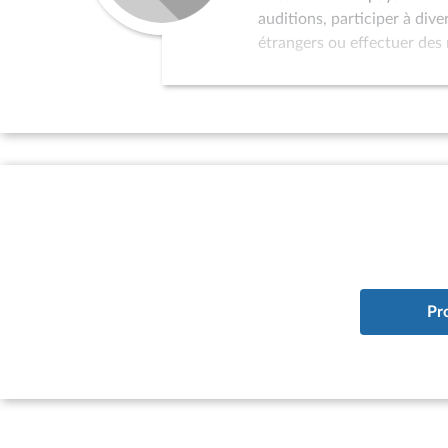
auditions, participer à div
étrangers ou effectuer des 
dans la politique de relati
au programme de réception 
l’organisation de colloques
sollicités pour servir de p
par l’Assemblée nationale 
d’études à vocation interna
à la situation des pays qui
existence d’un parlement ; 
du pays considéré à l’ONU.
Pr