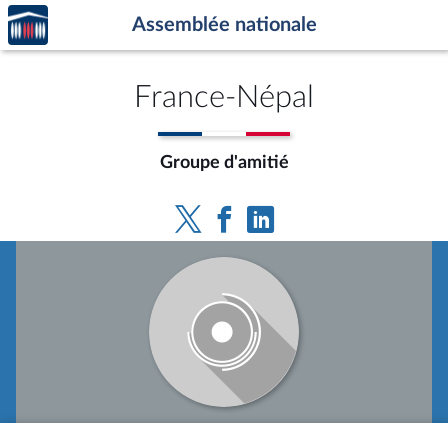
Accèder
Aller au contenu
Aller en bas de la page
Assemblée nationale
à la
page
d'accueil
France-Népal
Groupe d'amitié