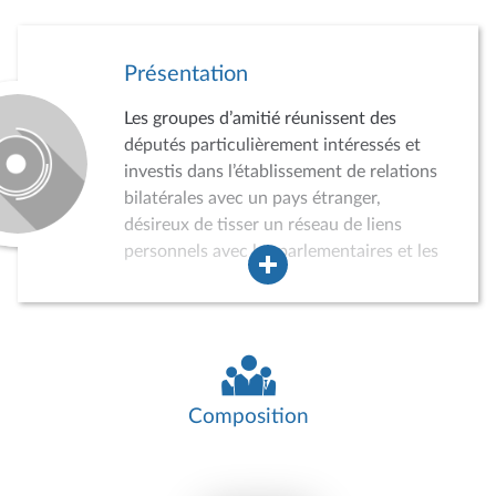
Présentation
Les groupes d’amitié réunissent des
députés particulièrement intéressés et
investis dans l’établissement de relations
bilatérales avec un pays étranger,
désireux de tisser un réseau de liens
personnels avec les parlementaires et les
acteurs de la vie politique, économique,
sociale et culturelle du pays concerné.
Dans ce cadre, les groupes d’amitié
peuvent conduire des auditions,
participer à divers événements, recevoir
des délégations de parlementaires
Composition
étrangers ou effectuer des missions dans
le pays concerné. Ils jouent ainsi un rôle
croissant dans la politique de relations