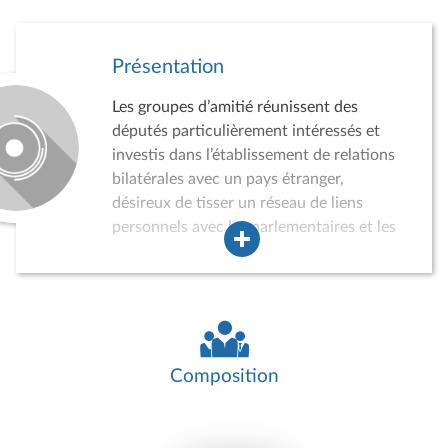
Présentation
Les groupes d’amitié réunissent des
députés particulièrement intéressés et
investis dans l’établissement de relations
bilatérales avec un pays étranger,
désireux de tisser un réseau de liens
personnels avec les parlementaires et les
acteurs de la vie politique, économique,
sociale et culturelle du pays concerné.
Dans ce cadre, les groupes d’amitié
peuvent conduire des auditions,
participer à divers événements, recevoir
des délégations de parlementaires
Composition
étrangers ou effectuer des missions dans
le pays concerné. Ils jouent ainsi un rôle
croissant dans la politique de relations