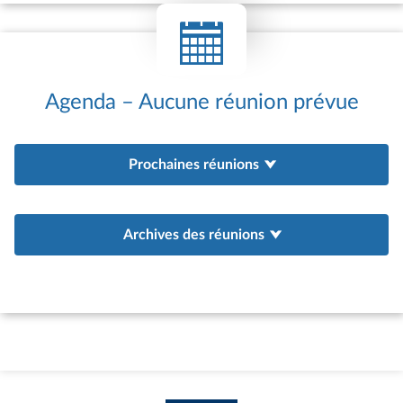
internationales de l’Assemblée nationale
et peuvent être associés au programme
de réception à l’Assemblée des hautes
personnalités étrangères ou à
Agenda – Aucune réunion prévue
l’organisation de colloques
internationaux. Les groupes d’amitié sont
également de plus en plus sollicités pour
Prochaines réunions
servir de point d’appui aux actions de
coopération interparlementaire engagées
par l’Assemblée nationale au bénéfice de
parlements étrangers. Depuis 1981, des
Archives des réunions
groupes d’études à vocation
internationale (GEVI) peuvent être
constitués afin d’offrir un cadre adapté à
la situation des pays qui ne satisfont pas
aux conditions d’agrément d’un groupe
d’amitié – existence d’un parlement ;
existence de relations diplomatiques