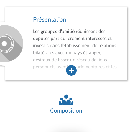
Présentation
Les groupes d’amitié réunissent des
députés particulièrement intéressés et
investis dans l’établissement de relations
bilatérales avec un pays étranger,
désireux de tisser un réseau de liens
personnels avec les parlementaires et les
acteurs de la vie politique, économique,
sociale et culturelle du pays concerné.
Dans ce cadre, les groupes d’amitié
peuvent conduire des auditions,
participer à divers événements, recevoir
des délégations de parlementaires
Composition
étrangers ou effectuer des missions dans
le pays concerné. Ils jouent ainsi un rôle
croissant dans la politique de relations