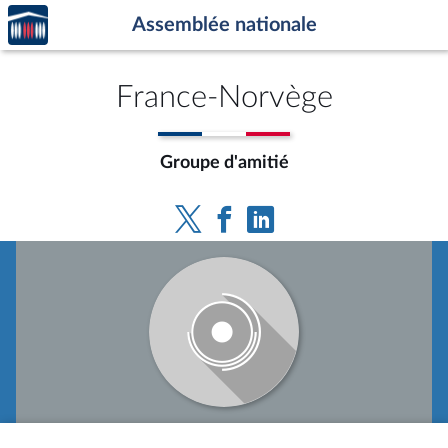
Accèder
Aller au contenu
Aller en bas de la page
Assemblée nationale
à la
page
d'accueil
France-Norvège
Groupe d'amitié