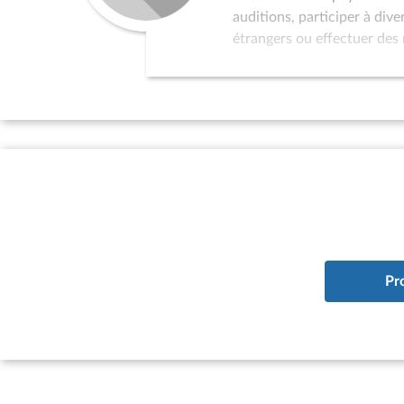
auditions, participer à div
étrangers ou effectuer des 
dans la politique de relati
au programme de réception 
l’organisation de colloques
sollicités pour servir de p
par l’Assemblée nationale 
d’études à vocation interna
à la situation des pays qui
existence d’un parlement ; 
du pays considéré à l’ONU.
Pr