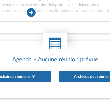
ers événements, recevoir des délégations de parlementaires
missions dans le pays concerné. Ils jouent ainsi un rôle croissant
ons internationales de l’Assemblée nationale et peuvent être assoc
à l’Assemblée des hautes personnalités étrangères ou à
 internationaux. Les groupes d’amitié sont également de plus en 
oint d’appui aux actions de coopération interparlementaire engag
au bénéfice de parlements étrangers. Depuis 1981, des groupes
tionale (GEVI) peuvent être constitués afin d’offrir un cadre ada
 ne satisfont pas aux conditions d’agrément d’un groupe d’amitié 
existence de relations diplomatiques avec la France ; appartena
Agenda – Aucune réunion prévue
ochaines réunions
Archives des réunio