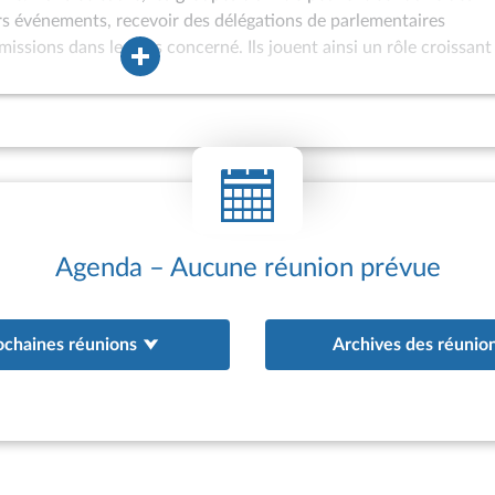
ers événements, recevoir des délégations de parlementaires
missions dans le pays concerné. Ils jouent ainsi un rôle croissant
ons internationales de l’Assemblée nationale et peuvent être assoc
à l’Assemblée des hautes personnalités étrangères ou à
 internationaux. Les groupes d’amitié sont également de plus en 
oint d’appui aux actions de coopération interparlementaire engag
au bénéfice de parlements étrangers. Depuis 1981, des groupes
tionale (GEVI) peuvent être constitués afin d’offrir un cadre ada
 ne satisfont pas aux conditions d’agrément d’un groupe d’amitié 
existence de relations diplomatiques avec la France ; appartena
Agenda – Aucune réunion prévue
ochaines réunions
Archives des réunio