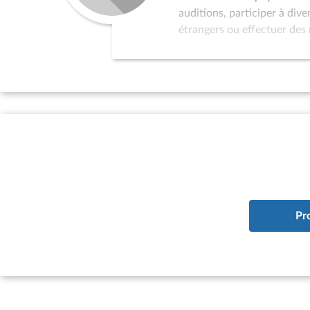
auditions, participer à div
étrangers ou effectuer des 
dans la politique de relati
au programme de réception 
l’organisation de colloques
sollicités pour servir de p
par l’Assemblée nationale 
d’études à vocation interna
à la situation des pays qui
existence d’un parlement ; 
du pays considéré à l’ONU.
Pr