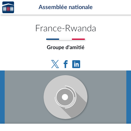
Accèder
Aller au contenu
Aller en bas de la page
Assemblée nationale
à la
page
d'accueil
France-Rwanda
Groupe d'amitié