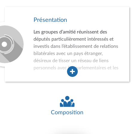
Présentation
Les groupes d’amitié réunissent des
députés particulièrement intéressés et
investis dans l’établissement de relations
bilatérales avec un pays étranger,
désireux de tisser un réseau de liens
personnels avec les parlementaires et les
acteurs de la vie politique, économique,
sociale et culturelle du pays concerné.
Dans ce cadre, les groupes d’amitié
peuvent conduire des auditions,
participer à divers événements, recevoir
des délégations de parlementaires
Composition
étrangers ou effectuer des missions dans
le pays concerné. Ils jouent ainsi un rôle
croissant dans la politique de relations