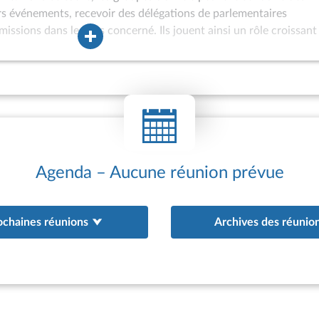
ers événements, recevoir des délégations de parlementaires
missions dans le pays concerné. Ils jouent ainsi un rôle croissant
ons internationales de l’Assemblée nationale et peuvent être assoc
à l’Assemblée des hautes personnalités étrangères ou à
 internationaux. Les groupes d’amitié sont également de plus en 
oint d’appui aux actions de coopération interparlementaire engag
au bénéfice de parlements étrangers. Depuis 1981, des groupes
tionale (GEVI) peuvent être constitués afin d’offrir un cadre ada
 ne satisfont pas aux conditions d’agrément d’un groupe d’amitié 
existence de relations diplomatiques avec la France ; appartena
Agenda – Aucune réunion prévue
ochaines réunions
Archives des réunio