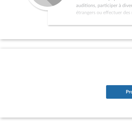
auditions, participer à div
étrangers ou effectuer des 
dans la politique de relati
au programme de réception 
l’organisation de colloques
sollicités pour servir de p
par l’Assemblée nationale 
d’études à vocation interna
à la situation des pays qui
existence d’un parlement ; 
du pays considéré à l’ONU.
Pr