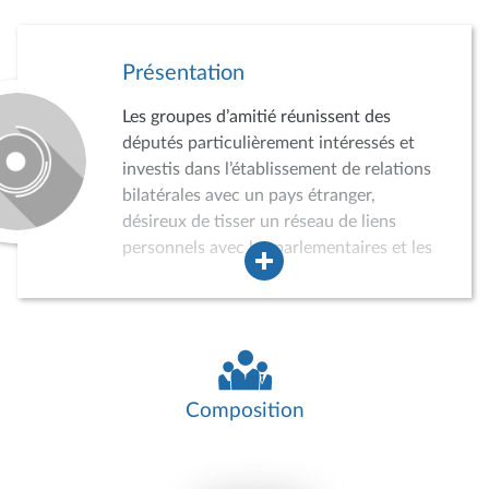
Présentation
Les groupes d’amitié réunissent des
députés particulièrement intéressés et
investis dans l’établissement de relations
bilatérales avec un pays étranger,
désireux de tisser un réseau de liens
personnels avec les parlementaires et les
acteurs de la vie politique, économique,
sociale et culturelle du pays concerné.
Dans ce cadre, les groupes d’amitié
peuvent conduire des auditions,
participer à divers événements, recevoir
des délégations de parlementaires
Composition
étrangers ou effectuer des missions dans
le pays concerné. Ils jouent ainsi un rôle
croissant dans la politique de relations