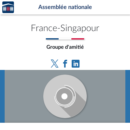
Accèder
Aller au contenu
Aller en bas de la page
Assemblée nationale
à la
page
d'accueil
France-Singapour
Groupe d'amitié