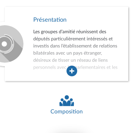
Présentation
Les groupes d’amitié réunissent des
députés particulièrement intéressés et
investis dans l’établissement de relations
bilatérales avec un pays étranger,
désireux de tisser un réseau de liens
personnels avec les parlementaires et les
acteurs de la vie politique, économique,
sociale et culturelle du pays concerné.
Dans ce cadre, les groupes d’amitié
peuvent conduire des auditions,
participer à divers événements, recevoir
des délégations de parlementaires
Composition
étrangers ou effectuer des missions dans
le pays concerné. Ils jouent ainsi un rôle
croissant dans la politique de relations