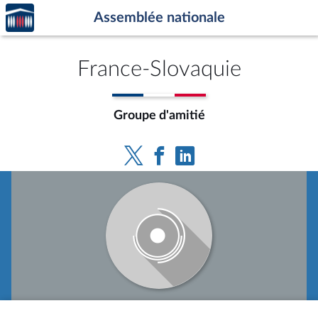
Accèder
Aller au contenu
Aller en bas de la page
Assemblée nationale
à la
page
d'accueil
France-Slovaquie
Groupe d'amitié