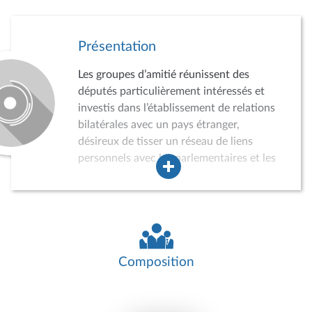
Présentation
Les groupes d’amitié réunissent des
députés particulièrement intéressés et
investis dans l’établissement de relations
bilatérales avec un pays étranger,
désireux de tisser un réseau de liens
personnels avec les parlementaires et les
acteurs de la vie politique, économique,
sociale et culturelle du pays concerné.
Dans ce cadre, les groupes d’amitié
peuvent conduire des auditions,
participer à divers événements, recevoir
des délégations de parlementaires
Composition
étrangers ou effectuer des missions dans
le pays concerné. Ils jouent ainsi un rôle
croissant dans la politique de relations