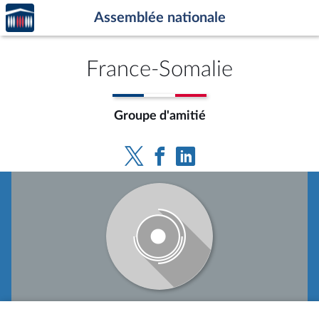
Accèder
Aller au contenu
Aller en bas de la page
Assemblée nationale
à la
page
d'accueil
France-Somalie
Groupe d'amitié