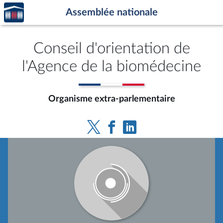
Accèder
Aller au contenu
Aller en bas de la page
Assemblée nationale
à la
page
d'accueil
Conseil d'orientation de
l'Agence de la biomédecine
Organisme extra-parlementaire