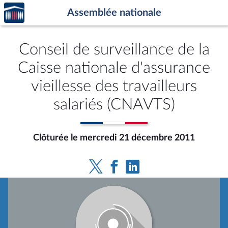
Accèder
Aller au contenu
Aller en bas de la page
Assemblée nationale
à la
page
d'accueil
Conseil de surveillance de la
Caisse nationale d'assurance
vieillesse des travailleurs
salariés (CNAVTS)
Clôturée le mercredi 21 décembre 2011