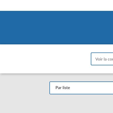
Voir la co
Par liste
Par liste