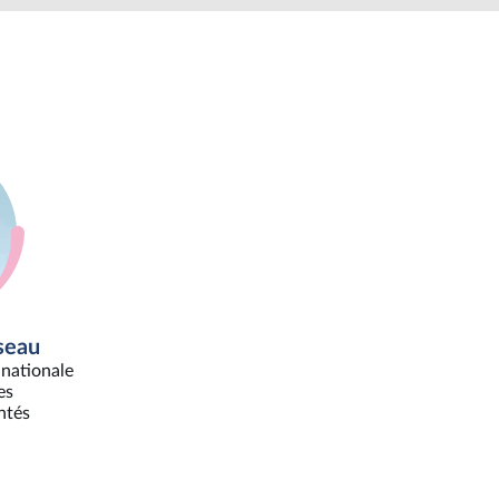
seau
nationale
es
ntés