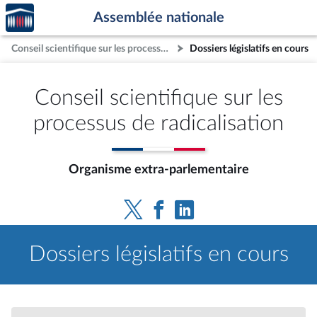
Accèder
Aller au contenu
Aller en bas de la page
Assemblée nationale
à la
page
Conseil scientifique sur les processus de radicalisation
Dossiers législatifs en cours
d'accueil
Conseil scientifique sur les
processus de radicalisation
Organisme extra-parlementaire
Dossiers législatifs en cours