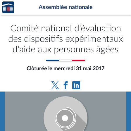
Accèder
Aller au contenu
Aller en bas de la page
Assemblée nationale
à la
page
d'accueil
Comité national d'évaluation
des dispositifs expérimentaux
d'aide aux personnes âgées
Clôturée le mercredi 31 mai 2017