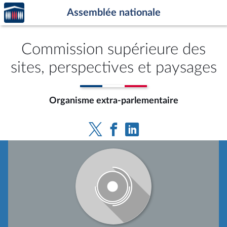
Accèder
Aller au contenu
Aller en bas de la page
Assemblée nationale
à la
page
d'accueil
Commission supérieure des
sites, perspectives et paysages
Organisme extra-parlementaire