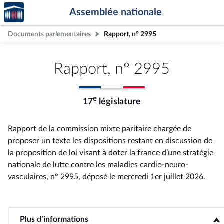
Accèder
Aller au contenu
Aller en bas de la page
Assemblée nationale
à la
page
Documents parlementaires
Rapport, n° 2995
d'accueil
Rapport, n° 2995
e
17
législature
Rapport de la commission mixte paritaire chargée de
proposer un texte les dispositions restant en discussion de
la proposition de loi visant à doter la france d’une stratégie
nationale de lutte contre les maladies cardio-neuro-
vasculaires, n° 2995
, déposé le mercredi 1er juillet 2026
.
Plus d’informations
<b>Plus d’informations</b>