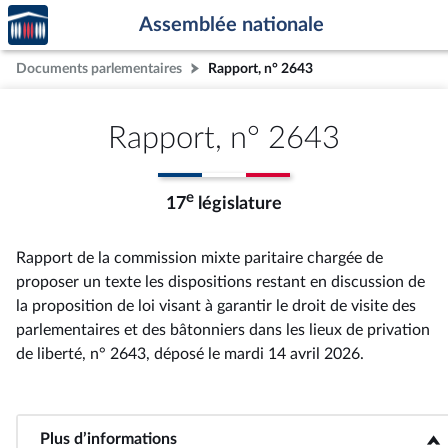
Accèder
Aller au contenu
Aller en bas de la page
Assemblée nationale
à la
page
Documents parlementaires
Rapport, n° 2643
d'accueil
Rapport, n° 2643
e
17
législature
Rapport de la commission mixte paritaire chargée de
proposer un texte les dispositions restant en discussion de
la proposition de loi visant à garantir le droit de visite des
parlementaires et des bâtonniers dans les lieux de privation
de liberté, n° 2643
, déposé le mardi 14 avril 2026
.
Plus d’informations
<b>Plus d’informations</b>