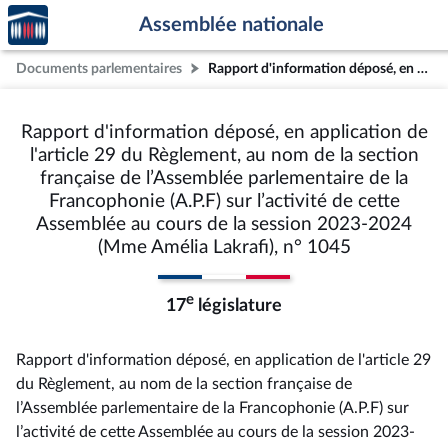
Accèder
Aller au contenu
Aller en bas de la page
Assemblée nationale
à la
page
Documents parlementaires
Rapport d'information déposé, en application de l'article 29 du Règlement, au nom de la section française de l’Assemblée parlementaire de la Francophonie (A.P.F) sur l’activité de cette Assemblée au cours de la session 2023-2024 (Mme Amélia Lakrafi), n° 1045
d'accueil
Rapport d'information déposé, en application de
l'article 29 du Règlement, au nom de la section
française de l’Assemblée parlementaire de la
Francophonie (A.P.F) sur l’activité de cette
Assemblée au cours de la session 2023-2024
(Mme Amélia Lakrafi), n° 1045
e
17
législature
Rapport d'information déposé, en application de l'article 29
du Règlement, au nom de la section française de
l’Assemblée parlementaire de la Francophonie (A.P.F) sur
l’activité de cette Assemblée au cours de la session 2023-