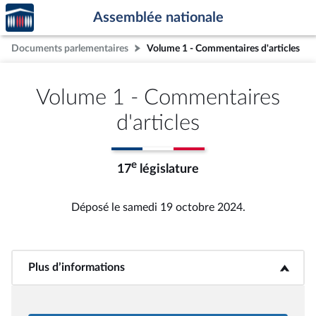
Accèder
Aller au contenu
Aller en bas de la page
Assemblée nationale
à la
page
Documents parlementaires
Volume 1 - Commentaires d'articles
d'accueil
Volume 1 - Commentaires
d'articles
e
17
législature
Déposé le samedi 19 octobre 2024.
Plus d’informations
<b>Plus d’informations</b>